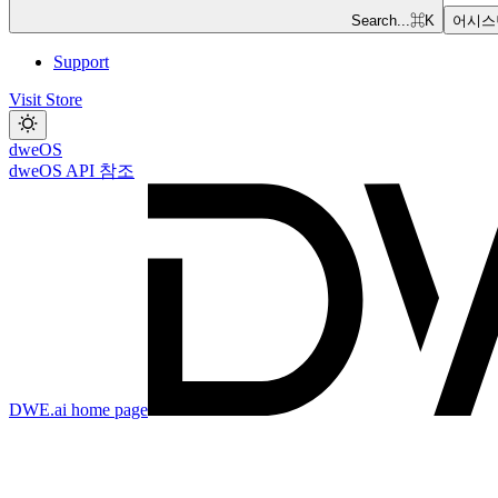
Search...
⌘
K
어시스
Support
Visit Store
dweOS
dweOS API 참조
DWE.ai
home page