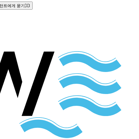
턴트에게 묻기
⌘
I