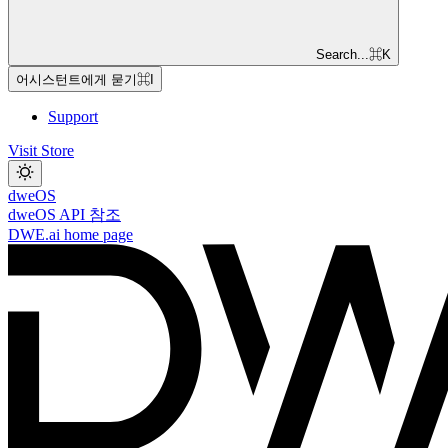
Search...
⌘
K
어시스턴트에게 묻기
⌘
I
Support
Visit Store
dweOS
dweOS API 참조
DWE.ai
home page