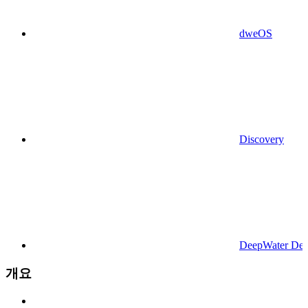
dweOS
Discovery
DeepWater Des
개요