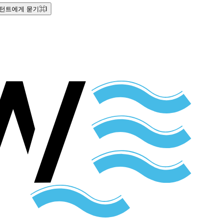
턴트에게 묻기
⌘
I