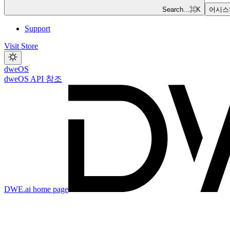
Search...
⌘
K
어시스
Support
Visit Store
dweOS
dweOS API 참조
DWE.ai
home page