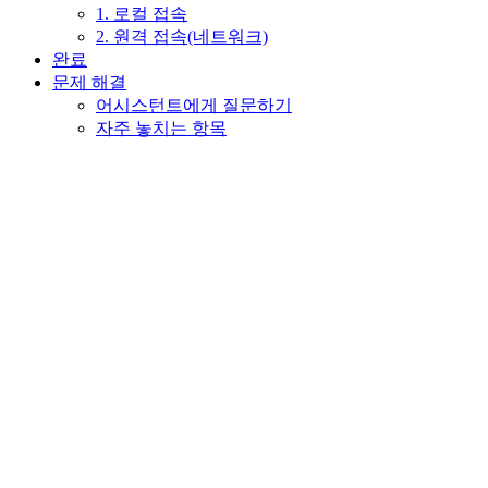
1. 로컬 접속
2. 원격 접속(네트워크)
완료
문제 해결
어시스턴트에게 질문하기
자주 놓치는 항목
Assistant
Responses
are
generated
using
AI
and
may
contain
mistakes.