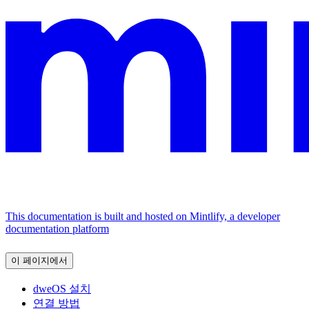
This documentation is built and hosted on Mintlify, a developer
documentation platform
이 페이지에서
dweOS 설치
연결 방법