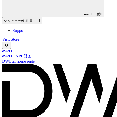
Search...
⌘
K
어시스턴트에게 묻기
⌘
I
Support
Visit Store
dweOS
dweOS API 참조
DWE.ai
home page