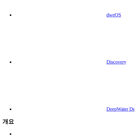
dweOS
Discovery
DeepWater Des
개요