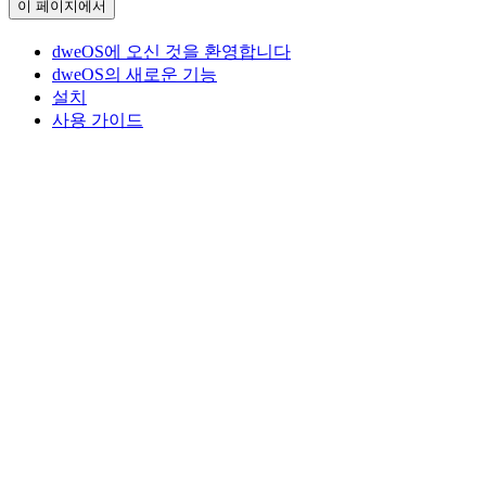
이 페이지에서
dweOS에 오신 것을 환영합니다
dweOS의 새로운 기능
설치
사용 가이드
Assistant
Responses
are
generated
using
AI
and
may
contain
mistakes.