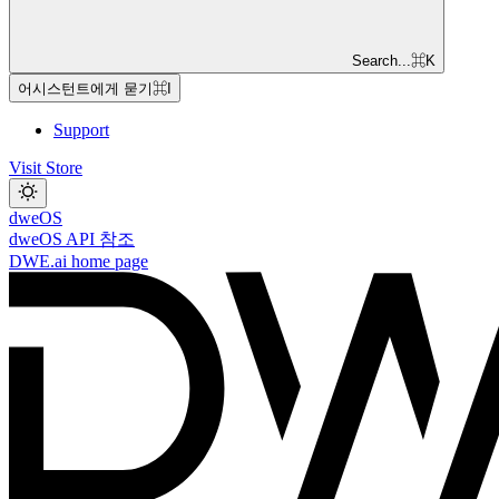
Search...
⌘
K
어시스턴트에게 묻기
⌘
I
Support
Visit Store
dweOS
dweOS API 참조
DWE.ai
home page