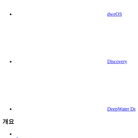
dweOS
Discovery
DeepWater Des
개요