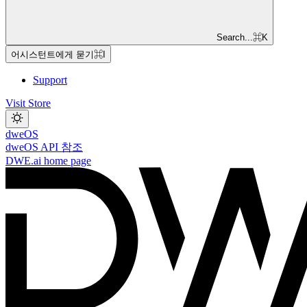
Search...
⌘
K
어시스턴트에게 묻기
⌘
I
Support
Visit Store
dweOS
dweOS API 참조
DWE.ai
home page