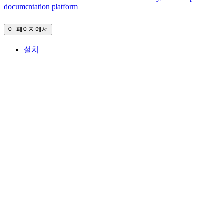
documentation platform
이 페이지에서
설치
Assistant
Responses
are
generated
using
AI
and
may
contain
mistakes.