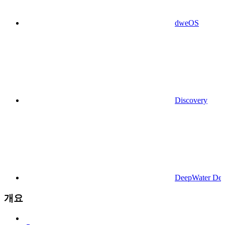
dweOS
Discovery
DeepWater Des
개요