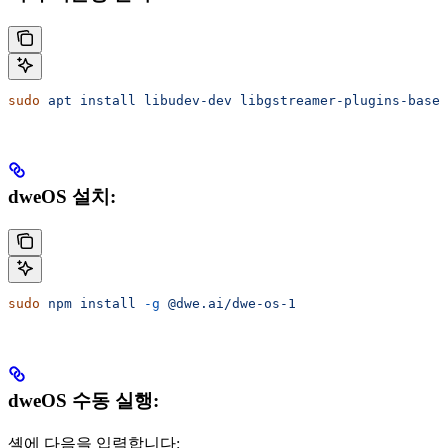
sudo
 apt
 install
 libudev-dev
 libgstreamer-plugins-base1
dweOS 설치:
sudo
 npm
 install
 -g
 @dwe.ai/dwe-os-1
dweOS 수동 실행:
셸에 다음을 입력합니다: