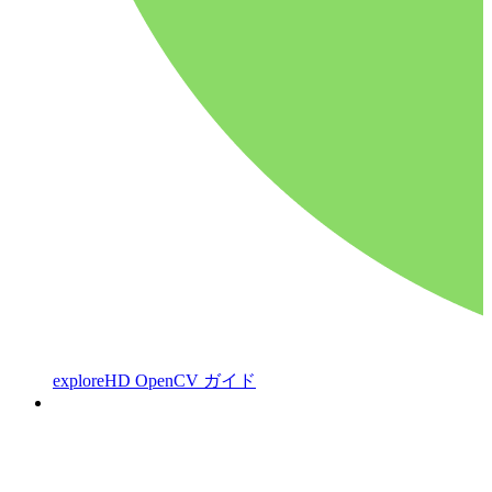
exploreHD OpenCV ガイド