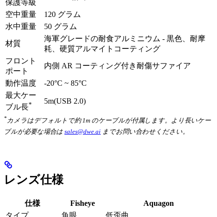
保護等級
空中重量
120 グラム
水中重量
50 グラム
海軍グレードの耐食アルミニウム - 黒色、耐摩
材質
耗、硬質アルマイトコーティング
フロント
内側 AR コーティング付き耐傷サファイア
ポート
動作温度
-20°C ~ 85°C
最大ケー
5m(USB 2.0)
*
ブル長
*
カメラはデフォルトで約 1m のケーブルが付属します。より長いケー
ブルが必要な場合は
sales@dwe.ai
までお問い合わせください。
レンズ仕様
仕様
Fisheye
Aquagon
タイプ
魚眼
低歪曲