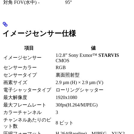
対角 FOV(水中)
-
95°
イメージセンサー仕様
項目
値
1/2.8” Sony Exmor™
STARVIS
イメージセンサー
CMOS
センサーカラー
RGB
センサータイプ
裏面照射型
画素サイズ
2.9 µm (H) × 2.9 µm (V)
電子シャッタータイプ
ローリングシャッター
最大解像度
1920x1080
最大フレームレート
30fps(H.264/MJPEG)
カラーチャンネル
3
チャンネルあたりのビ
8 ビット
ット数
圧縮フォーマット
H.264(Baseline)、MJPEG、YUY2