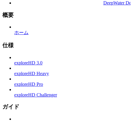
DeepWater Des
概要
ホーム
仕様
exploreHD 3.0
exploreHD Heavy
exploreHD Pro
exploreHD Challenger
ガイド