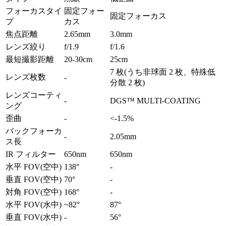
フォーカスタイ
固定フォー
固定フォーカス
プ
カス
焦点距離
2.65mm
3.0mm
レンズ絞り
f/1.9
f/1.6
最短撮影距離
20-30cm
25cm
7 枚(うち非球面 2 枚、特殊低
レンズ枚数
-
分散 2 枚)
レンズコーティ
-
DGS™ MULTI-COATING
ング
歪曲
-
<-1.5%
バックフォーカ
-
2.05mm
ス長
IR フィルター
650nm
650nm
水平 FOV(空中)
138°
-
垂直 FOV(空中)
70°
-
対角 FOV(空中)
168°
-
水平 FOV(水中)
~82°
87°
垂直 FOV(水中)
-
56°