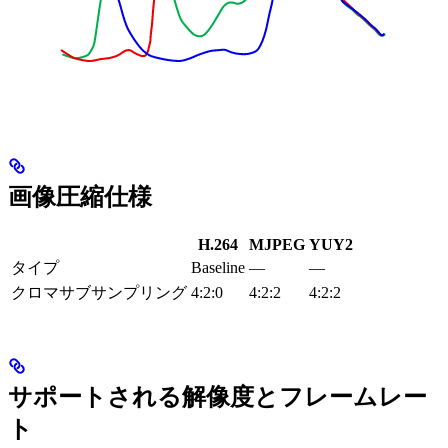
画像圧縮仕様
H.264
MJPEG
YUY2
タイプ
Baseline
—
—
クロマサブサンプリング
4:2:0
4:2:2
4:2:2
サポートされる解像度とフレームレー
ト