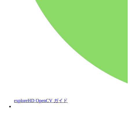
exploreHD OpenCV ガイド