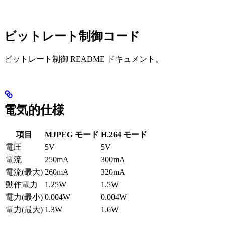
ビットレート制御コード
ビットレート制御 README ドキュメント。
電気的仕様
項目
MJPEG モード
H.264 モード
電圧
5V
5V
電流
250mA
300mA
電流(最大)
260mA
320mA
動作電力
1.25W
1.5W
電力(最小)
0.004W
0.004W
電力(最大)
1.3W
1.6W