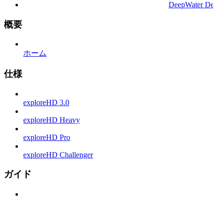
DeepWater Des
概要
ホーム
仕様
exploreHD 3.0
exploreHD Heavy
exploreHD Pro
exploreHD Challenger
ガイド