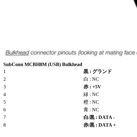
SubConn MCBH8M (USB) Bulkhead
1
黒 : グランド
2
白 : NC
3
赤 : +5V
4
緑 : NC
5
橙 : NC
6
青 : NC
7
白/黒 : DATA -
8
赤/黒 : DATA +