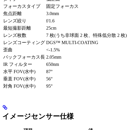
フォーカスタイプ
固定フォーカス
焦点距離
3.0mm
レンズ絞り
f/1.6
最短撮影距離
25cm
レンズ枚数
7 枚(うち非球面 2 枚、特殊低分散 2 枚)
レンズコーティング
DGS™ MULTI-COATING
歪曲
<-1.5%
バックフォーカス長
2.05mm
IR フィルター
650nm
水平 FOV(水中)
87°
垂直 FOV(水中)
56°
対角 FOV(水中)
95°
イメージセンサー仕様