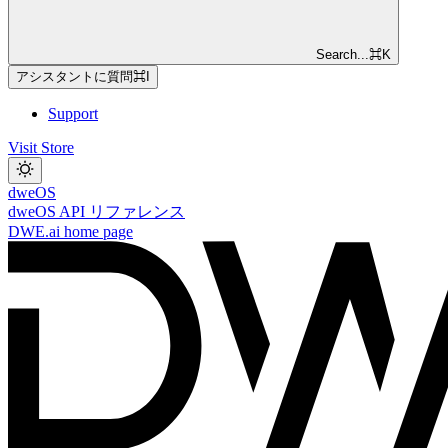
Search...
⌘
K
アシスタントに質問
⌘
I
Support
Visit Store
dweOS
dweOS API リファレンス
DWE.ai
home page