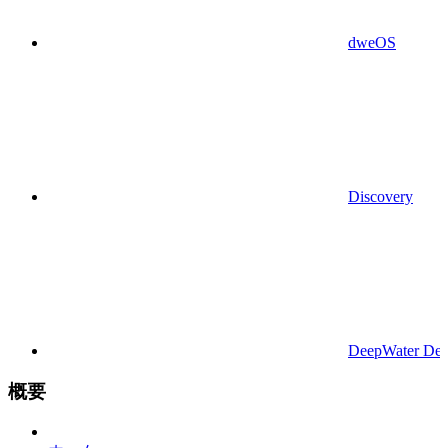
dweOS
Discovery
DeepWater Des
概要