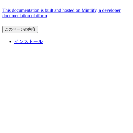
This documentation is built and hosted on Mintlify, a developer
documentation platform
このページの内容
インストール
Assistant
Responses
are
generated
using
AI
and
may
contain
mistakes.