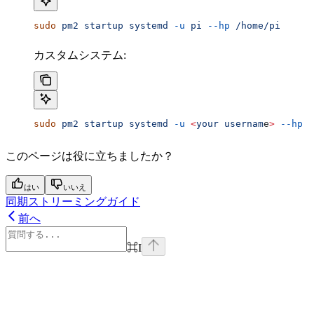
sudo
 pm2
 startup
 systemd
 -u
 pi
 --hp
 /home/pi
カスタムシステム:
sudo
 pm2
 startup
 systemd
 -u
 <
your
 usernam
e
>
 --hp
 /
このページは役に立ちましたか？
はい
いいえ
同期ストリーミングガイド
前へ
⌘
I