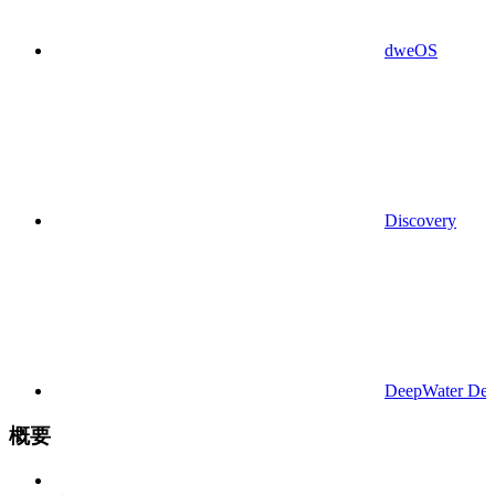
dweOS
Discovery
DeepWater Des
概要