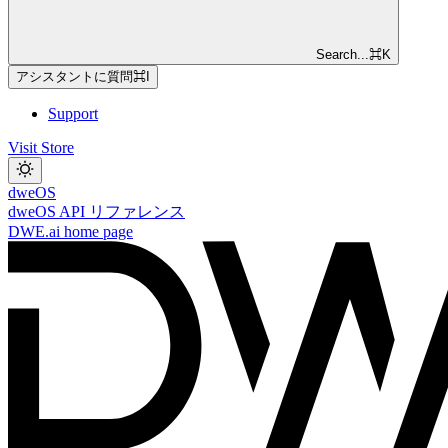
Search...
⌘
K
アシスタントに質問
⌘
I
Support
Visit Store
dweOS
dweOS API リファレンス
DWE.ai
home page