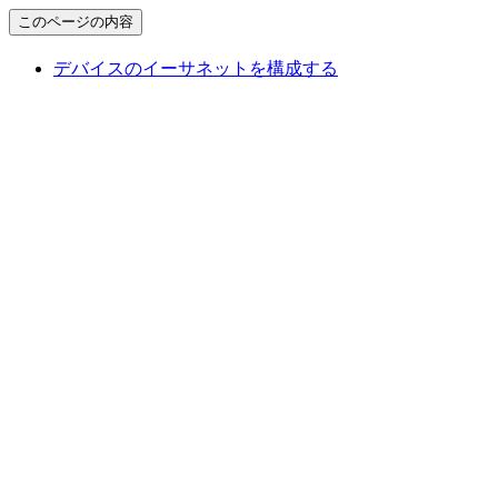
このページの内容
デバイスのイーサネットを構成する
Assistant
Responses
are
generated
using
AI
and
may
contain
mistakes.