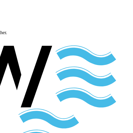
ther.