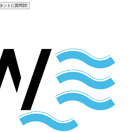
タントに質問
⌘
I