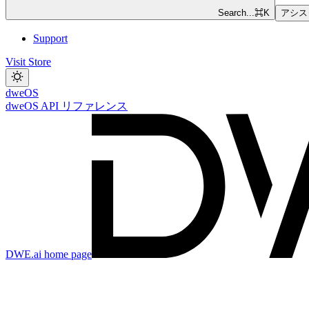
Search...
⌘
K
アシス
Support
Visit Store
dweOS
dweOS API リファレンス
DWE.ai
home page