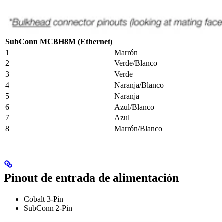
SubConn MCBH8M (Ethernet)
1
Marrón
2
Verde/Blanco
3
Verde
4
Naranja/Blanco
5
Naranja
6
Azul/Blanco
7
Azul
8
Marrón/Blanco
Pinout de entrada de alimentación
Cobalt 3-Pin
SubConn 2-Pin