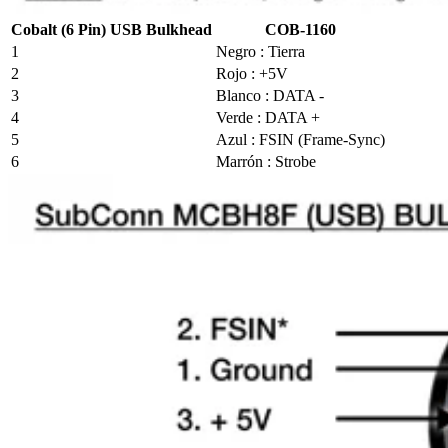
Cobalt (6 Pin) USB Bulkhead
COB-1160
1
Negro : Tierra
2
Rojo : +5V
3
Blanco : DATA -
4
Verde : DATA +
5
Azul : FSIN (Frame-Sync)
6
Marrón : Strobe