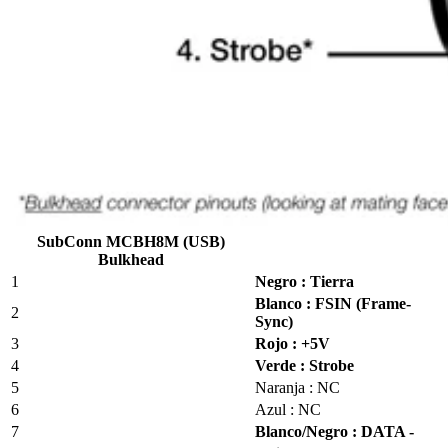
SubConn MCBH8M (USB)
Bulkhead
1
Negro : Tierra
Blanco : FSIN (Frame-
2
Sync)
3
Rojo : +5V
4
Verde : Strobe
5
Naranja : NC
6
Azul : NC
7
Blanco/Negro : DATA -