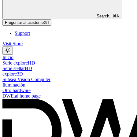
Search...
⌘
K
Preguntar al asistente
⌘
I
Support
Visit Store
Inicio
Serie exploreHD
Serie stellarHD
explore3D
Subsea Vision Computer
Iluminación
Otro hardware
DWE.ai
home page