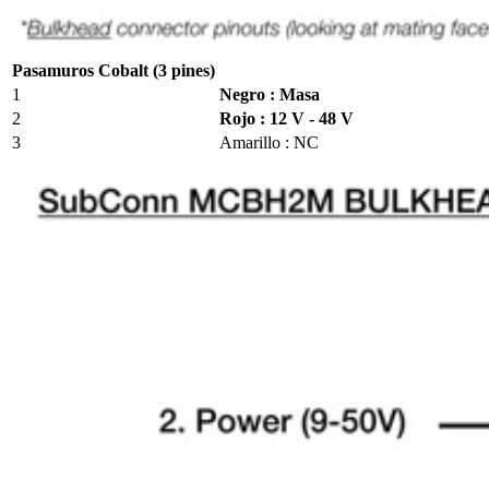
Pasamuros Cobalt (3 pines)
1
Negro : Masa
2
Rojo : 12 V - 48 V
3
Amarillo : NC