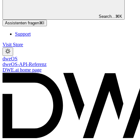
Search...
⌘
K
Assistenten fragen
⌘
I
Support
Visit Store
dweOS
dweOS-API-Referenz
DWE.ai
home page