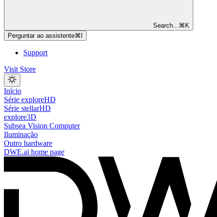
Search...
⌘
K
Perguntar ao assistente
⌘
I
Support
Visit Store
Início
Série exploreHD
Série stellarHD
explore3D
Subsea Vision Computer
Iluminação
Outro hardware
DWE.ai
home page