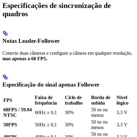
Especificações de sincronização de
quadros
Notas Leader-Follower
Conecte duas câmeras e configure a câmera em qualquer resolução,
mas apenas a 60 FPS.
Especificação do sinal apenas Follower
Faixa de
Ciclo de
Borda de
Nível
FPS
frequência
trabalho
subida
lógico
60FPS / 59.94
50 ns ou
60Hz ± 0,1
30%
3,3 V
NTSC
menos
50 ns ou
50FPS
50Hz ± 0,1
30%
3,3 V
menos
50 ns ou
40FPS
40Hz ± 0,1
30%
3,3 V