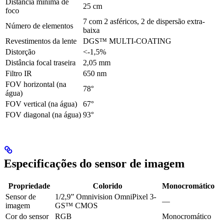
Distância mínima de
25 cm
foco
7 com 2 asféricos, 2 de dispersão extra-
Número de elementos
baixa
Revestimentos da lente
DGS™ MULTI-COATING
Distorção
<-1,5%
Distância focal traseira
2,05 mm
Filtro IR
650 nm
FOV horizontal (na
78°
água)
FOV vertical (na água)
67°
FOV diagonal (na água)
93°
Especificações do sensor de imagem
Propriedade
Colorido
Monocromático
Sensor de
1/2,9” Omnivision OmniPixel 3-
—
imagem
GS™ CMOS
Cor do sensor
RGB
Monocromático