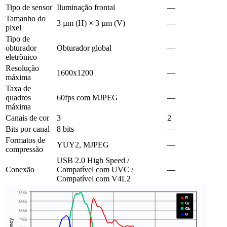
Tipo de sensor
Iluminação frontal
—
Tamanho do
3 µm (H) × 3 µm (V)
—
pixel
Tipo de
obturador
Obturador global
—
eletrônico
Resolução
1600x1200
—
máxima
Taxa de
quadros
60fps com MJPEG
—
máxima
Canais de cor
3
2
Bits por canal
8 bits
—
Formatos de
YUY2, MJPEG
—
compressão
USB 2.0 High Speed /
Conexão
Compatível com UVC /
—
Compatível com V4L2