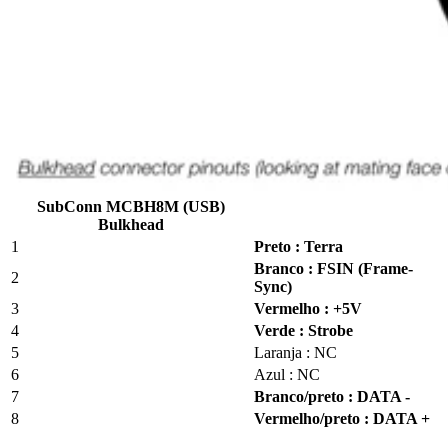
SubConn MCBH8M (USB)
Bulkhead
1
Preto : Terra
Branco : FSIN (Frame-
2
Sync)
3
Vermelho : +5V
4
Verde : Strobe
5
Laranja : NC
6
Azul : NC
7
Branco/preto : DATA -
8
Vermelho/preto : DATA +