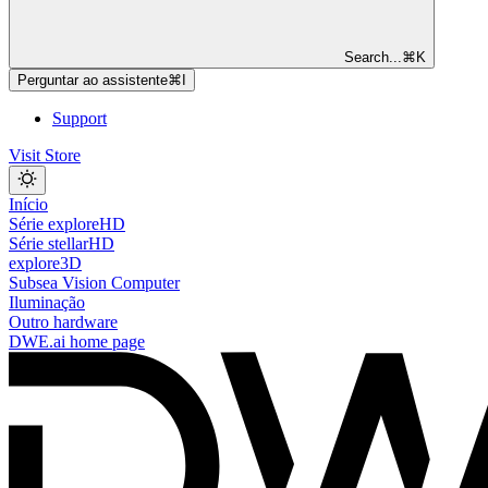
Search...
⌘
K
Perguntar ao assistente
⌘
I
Support
Visit Store
Início
Série exploreHD
Série stellarHD
explore3D
Subsea Vision Computer
Iluminação
Outro hardware
DWE.ai
home page