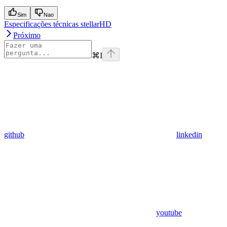
Sim
Nao
Especificações técnicas stellarHD
Próximo
⌘
I
github
linkedin
youtube