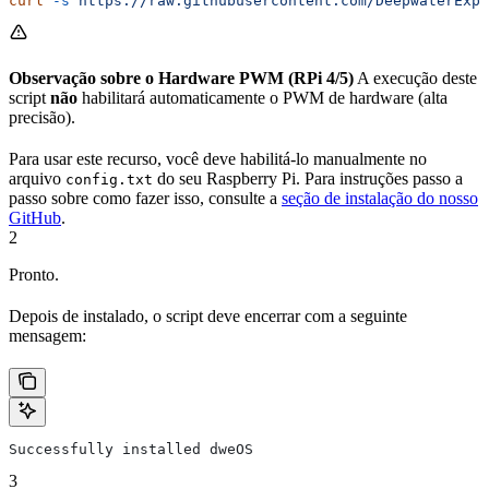
curl
 -s
 https://raw.githubusercontent.com/DeepwaterExpl
Observação sobre o Hardware PWM (RPi 4/5)
A execução deste
script
não
habilitará automaticamente o PWM de hardware (alta
precisão).
Para usar este recurso, você deve habilitá-lo manualmente no
arquivo
do seu Raspberry Pi. Para instruções passo a
config.txt
passo sobre como fazer isso, consulte a
seção de instalação do nosso
GitHub
.
2
Pronto.
Depois de instalado, o script deve encerrar com a seguinte
mensagem:
Successfully installed dweOS
3