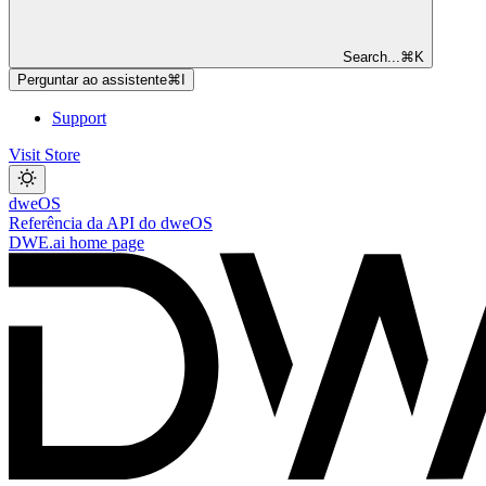
Search...
⌘
K
Perguntar ao assistente
⌘
I
Support
Visit Store
dweOS
Referência da API do dweOS
DWE.ai
home page