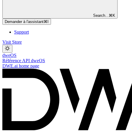
Search...
⌘
K
Demander à l'assistant
⌘
I
Support
Visit Store
dweOS
Référence API dweOS
DWE.ai
home page