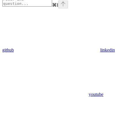
⌘
I
github
linkedin
youtube