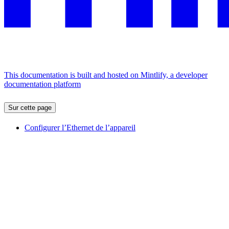
This documentation is built and hosted on Mintlify, a developer
documentation platform
Sur cette page
Configurer l’Ethernet de l’appareil
Assistant
Responses
are
generated
using