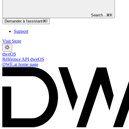
Search...
⌘
K
Demander à l'assistant
⌘
I
Support
Visit Store
dweOS
Référence API dweOS
DWE.ai
home page