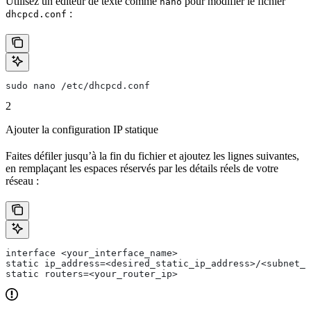
Utilisez un éditeur de texte comme
pour modifier le fichier
nano
:
dhcpcd.conf
sudo nano /etc/dhcpcd.conf
2
Ajouter la configuration IP statique
Faites défiler jusqu’à la fin du fichier et ajoutez les lignes suivantes,
en remplaçant les espaces réservés par les détails réels de votre
réseau :
interface <your_interface_name>
static ip_address=<desired_static_ip_address>/<subnet_m
static routers=<your_router_ip>