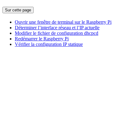
Sur cette page
Ouvrir une fenêtre de terminal sur le Raspberry Pi
Déterminer l’interface réseau et l’IP actuelle
Modifier le fichier de configuration dhcpcd
Redémarrer le Raspberry Pi
Vérifier la configuration IP statique
Assistant
Responses
are
generated
using
AI
and
may
contain
mistakes.