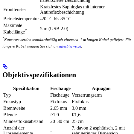
harteloxierte Beschichtung
Kratzfestes Saphirglas mit interner
Frontfenster
Antireflexbeschichtung
Betriebstemperatur
-20 °C bis 85 °C
Maximale
5 m (USB 2.0)
*
Kabellänge
*
Kameras werden standardmäßig mit einem ca. 1 m langen Kabel geliefert. Für
längere Kabel wenden Sie sich an
sales@dwe.ai
.
Objektivspezifikationen
Spezifikation
Fischauge
Aquagon
Typ
Fischauge
Verzerrungsarm
Fokustyp
Fixfokus
Fixfokus
Brennweite
2,65 mm
3,0 mm
Blende
f/1,9
f/1,6
Mindestfokusabstand
20–30 cm
25 cm
Anzahl der
7, davon 2 asphärisch, 2 mit
-
Linsenelemente
sehr geringer Dispersion