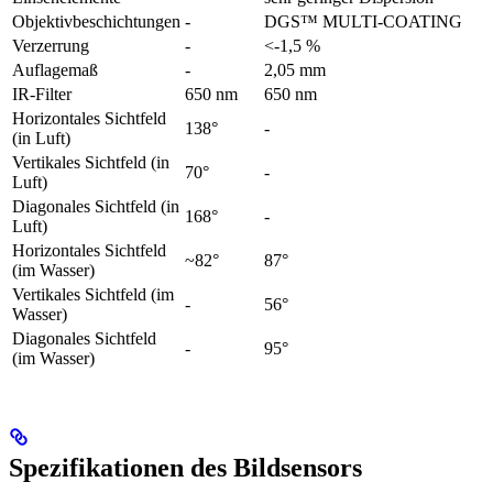
Objektivbeschichtungen
-
DGS™ MULTI-COATING
Verzerrung
-
<-1,5 %
Auflagemaß
-
2,05 mm
IR-Filter
650 nm
650 nm
Horizontales Sichtfeld
138°
-
(in Luft)
Vertikales Sichtfeld (in
70°
-
Luft)
Diagonales Sichtfeld (in
168°
-
Luft)
Horizontales Sichtfeld
~82°
87°
(im Wasser)
Vertikales Sichtfeld (im
-
56°
Wasser)
Diagonales Sichtfeld
-
95°
(im Wasser)
Spezifikationen des Bildsensors