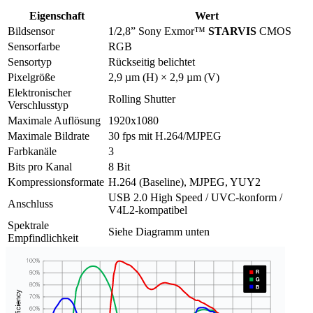
Eigenschaft
Wert
Bildsensor
1/2,8” Sony Exmor™
STARVIS
CMOS
Sensorfarbe
RGB
Sensortyp
Rückseitig belichtet
Pixelgröße
2,9 µm (H) × 2,9 µm (V)
Elektronischer
Rolling Shutter
Verschlusstyp
Maximale Auflösung
1920x1080
Maximale Bildrate
30 fps mit H.264/MJPEG
Farbkanäle
3
Bits pro Kanal
8 Bit
Kompressionsformate
H.264 (Baseline), MJPEG, YUY2
USB 2.0 High Speed / UVC-konform /
Anschluss
V4L2-kompatibel
Spektrale
Siehe Diagramm unten
Empfindlichkeit