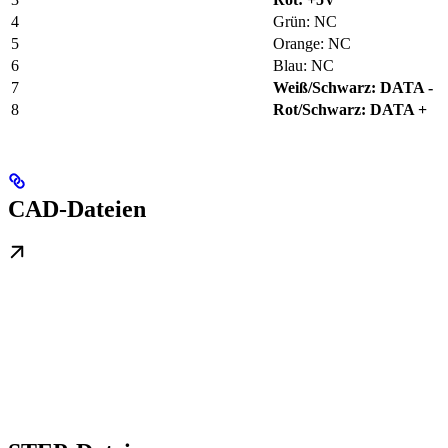
4
Grün: NC
5
Orange: NC
6
Blau: NC
7
Weiß/Schwarz: DATA -
8
Rot/Schwarz: DATA +
CAD-Dateien