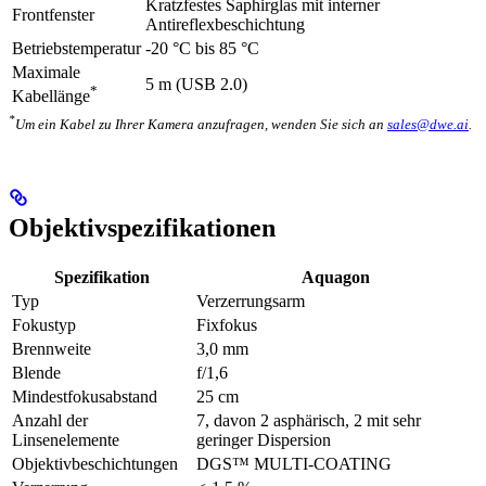
Kratzfestes Saphirglas mit interner
Frontfenster
Antireflexbeschichtung
Betriebstemperatur
-20 °C bis 85 °C
Maximale
5 m (USB 2.0)
*
Kabellänge
*
Um ein Kabel zu Ihrer Kamera anzufragen, wenden Sie sich an
sales@dwe.ai
.
Objektivspezifikationen
Spezifikation
Aquagon
Typ
Verzerrungsarm
Fokustyp
Fixfokus
Brennweite
3,0 mm
Blende
f/1,6
Mindestfokusabstand
25 cm
Anzahl der
7, davon 2 asphärisch, 2 mit sehr
Linsenelemente
geringer Dispersion
Objektivbeschichtungen
DGS™ MULTI-COATING