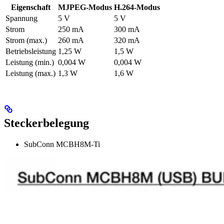
Eigenschaft
MJPEG-Modus
H.264-Modus
Spannung
5 V
5 V
Strom
250 mA
300 mA
Strom (max.)
260 mA
320 mA
Betriebsleistung
1,25 W
1,5 W
Leistung (min.)
0,004 W
0,004 W
Leistung (max.)
1,3 W
1,6 W
Steckerbelegung
SubConn MCBH8M-Ti