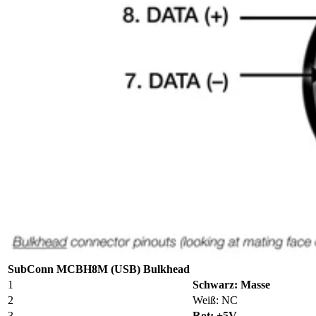
SubConn MCBH8M (USB) Bulkhead
1
Schwarz: Masse
2
Weiß: NC
3
Rot: +5V