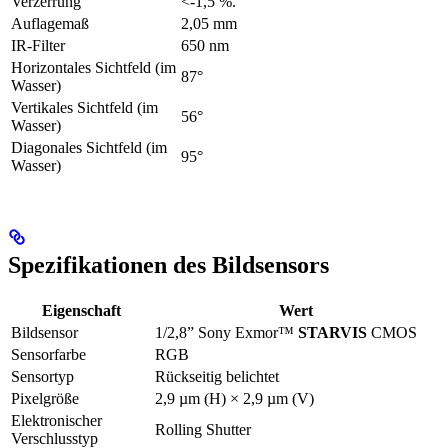
Verzerrung
<-1,5 %.
Auflagemaß
2,05 mm
IR-Filter
650 nm
Horizontales Sichtfeld (im
87°
Wasser)
Vertikales Sichtfeld (im
56°
Wasser)
Diagonales Sichtfeld (im
95°
Wasser)
Spezifikationen des Bildsensors
Eigenschaft
Wert
Bildsensor
1/2,8” Sony Exmor™
STARVIS
CMOS
Sensorfarbe
RGB
Sensortyp
Rückseitig belichtet
Pixelgröße
2,9 µm (H) × 2,9 µm (V)
Elektronischer
Rolling Shutter
Verschlusstyp