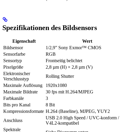
Spezifikationen des Bildsensors
Eigenschaft
Wert
Bildsensor
1/2,9” Sony Exmor™ CMOS
Sensorfarbe
RGB
Sensortyp
Frontseitig belichtet
Pixelgröße
2,8 µm (H) × 2,8 µm (V)
Elektronischer
Rolling Shutter
Verschlusstyp
Maximale Auflösung
1920x1080
Maximale Bildrate
30 fps mit H.264/MJPEG
Farbkanäle
3
Bits pro Kanal
8 Bit
Kompressionsformate
H.264 (Baseline), MJPEG, YUY2
USB 2.0 High Speed / UVC-konform /
Anschluss
V4L2-kompatibel
Spektrale