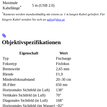
Maximale
5 m (USB 2.0)
*
Kabellänge
*
Kameras werden standardmäßig mit einem ca. 1 m langen Kabel geliefert. Für
längere Kabel wenden Sie sich an
sales@dwe.ai
.
Objektivspezifikationen
Eigenschaft
Wert
Typ
Fischauge
Fokustyp
Fixfokus
Brennweite
2,65 mm
Blende
f/1,9
Mindestfokusabstand
20–30 cm
IR-Filter
650 nm
Horizontales Sichtfeld (in Luft)
138°
Vertikales Sichtfeld (in Luft)
70°
Diagonales Sichtfeld (in Luft)
168°
Horizontales Sichtfeld (im Wasser)
~82°