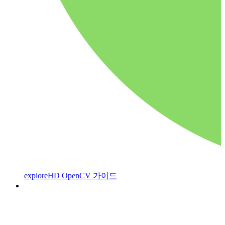
exploreHD OpenCV 가이드