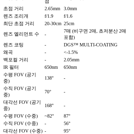
점
초점 거리
2.65mm
3.0mm
렌즈 조리개
f/1.9
f/1.6
최단 초점 거리
20-30cm
25cm
7매 (비구면 2매, 초저분산 2매
렌즈 엘리먼트 수
-
포함)
렌즈 코팅
-
DGS™ MULTI-COATING
왜곡
-
<-1.5%
백포컬 거리
-
2.05mm
IR 필터
650nm
650nm
수평 FOV (공기
138°
-
중)
수직 FOV (공기
70°
-
중)
대각선 FOV (공기
168°
-
중)
수평 FOV (수중)
~82°
87°
수직 FOV (수중)
-
56°
대각선 FOV (수중)
-
95°