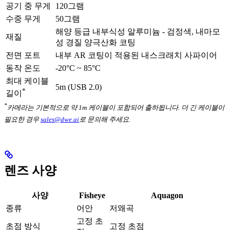
공기 중 무게
120그램
수중 무게
50그램
해양 등급 내부식성 알루미늄 - 검정색, 내마모
재질
성 경질 양극산화 코팅
전면 포트
내부 AR 코팅이 적용된 내스크래치 사파이어
동작 온도
-20°C ~ 85°C
최대 케이블
5m (USB 2.0)
*
길이
*
카메라는 기본적으로 약 1m 케이블이 포함되어 출하됩니다. 더 긴 케이블이
필요한 경우
sales@dwe.ai
로 문의해 주세요.
렌즈 사양
사양
Fisheye
Aquagon
종류
어안
저왜곡
고정 초
초점 방식
고정 초점