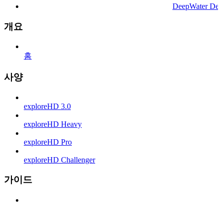
DeepWater Des
개요
홈
사양
exploreHD 3.0
exploreHD Heavy
exploreHD Pro
exploreHD Challenger
가이드