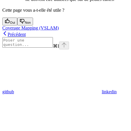
Cette page vous a-t-elle été utile ?
Oui
Non
Coverage Mapping (VSLAM)
Précédent
⌘
I
github
linkedin