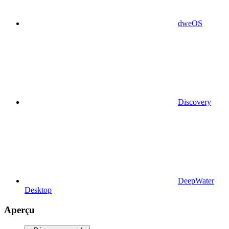
dweOS
Discovery
DeepWater
Desktop
Aperçu