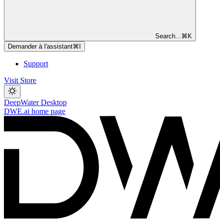
Search...
⌘
K
Demander à l'assistant
⌘
I
Support
Visit Store
DeepWater Desktop
DWE.ai
home page