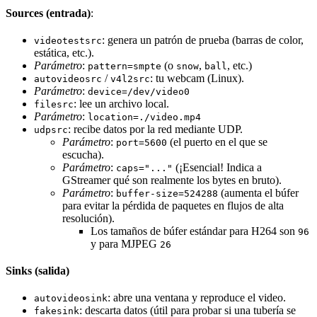
Sources (entrada)
:
: genera un patrón de prueba (barras de color,
videotestsrc
estática, etc.).
Parámetro
:
(o
,
, etc.)
pattern=smpte
snow
ball
/
: tu webcam (Linux).
autovideosrc
v4l2src
Parámetro
:
device=/dev/video0
: lee un archivo local.
filesrc
Parámetro
:
location=./video.mp4
: recibe datos por la red mediante UDP.
udpsrc
Parámetro
:
(el puerto en el que se
port=5600
escucha).
Parámetro
:
(¡Esencial! Indica a
caps="..."
GStreamer qué son realmente los bytes en bruto).
Parámetro
:
(aumenta el búfer
buffer-size=524288
para evitar la pérdida de paquetes en flujos de alta
resolución).
Los tamaños de búfer estándar para H264 son
96
y para MJPEG
26
Sinks (salida)
: abre una ventana y reproduce el video.
autovideosink
: descarta datos (útil para probar si una tubería se
fakesink