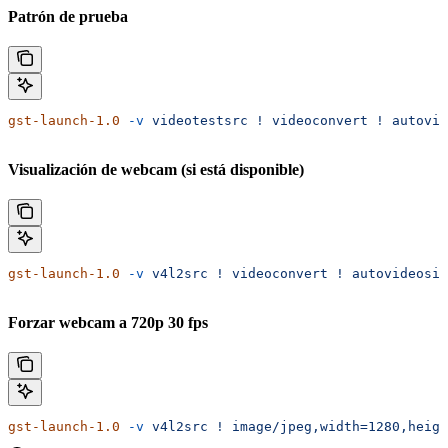
Patrón de prueba
gst-launch-1.0
 -v
 videotestsrc
 !
 videoconvert
 !
 autovid
Visualización de webcam (si está disponible)
gst-launch-1.0
 -v
 v4l2src
 !
 videoconvert
 !
 autovideosin
Forzar webcam a 720p 30 fps
gst-launch-1.0
 -v
 v4l2src
 !
 image/jpeg,width=1280,heigh