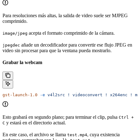
Para resoluciones más altas, la salida de video suele ser MJPEG
comprimido.
acepta el formato comprimido de la cámara.
image/jpeg
añade un decodificador para convertir ese flujo JPEG en
jpegdec
video sin procesar para que la ventana pueda mostrarlo.
Grabar la webcam
gst-launch-1.0
 -e
 v4l2src
 !
 videoconvert
 !
 x264enc
 !
 mp
Esto grabará en segundo plano; para terminar el clip, pulsa
Ctrl +
y estará en el directorio actual.
C
En este caso, el archivo se llama
, cuya existencia
test.mp4