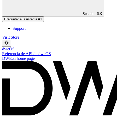
Search...
⌘
K
Preguntar al asistente
⌘
I
Support
Visit Store
dweOS
Referencia de API de dweOS
DWE.ai
home page