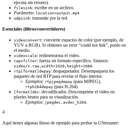
ejecuta sin errores).
: escribe en un archivo.
filesink
Parámetro
:
location=output.mp4
: transmite por la red.
udpsink
Esenciales (filtros/convertidores)
: convierte espacios de color (por ejemplo, de
videoconvert
YUV a RGB). Si obtienes un error “could not link”, ponlo en
el medio.
: redimensiona el video.
videoscale
: fuerza un formato específico. Sintaxis:
capsfilter
.
video/x-raw,width=1920,height=1080
: despaquetador. Desempaqueta los
rtp[format]depay
paquetes de red RTP para revelar el flujo interior.
Ejemplos
:
(para MJPEG),
rtpjpegdepay
(para H.264).
rtph264depay
: decodificador. Descomprime el video en
[format]dec
píxeles brutos para su visualización.
Ejemplos
:
,
.
jpegdec
avdec_h264
4
Aquí tienes algunas líneas de ejemplo para probar tu GStreamer: