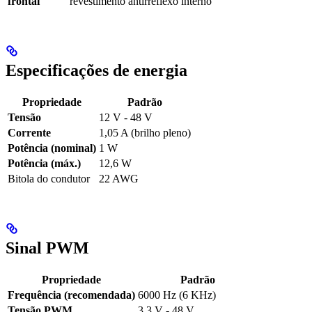
frontal
revestimento antirreflexo interno
Especificações de energia
Propriedade
Padrão
Tensão
12 V - 48 V
Corrente
1,05 A (brilho pleno)
Potência (nominal)
1 W
Potência (máx.)
12,6 W
Bitola do condutor
22 AWG
Sinal PWM
Propriedade
Padrão
Frequência (recomendada)
6000 Hz (6 KHz)
Tensão PWM
3,3 V - 48 V