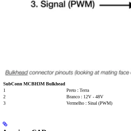
SubConn MCBH3M Bulkhead
1
Preto : Terra
2
Branco : 12V - 48V
3
Vermelho : Sinal (PWM)