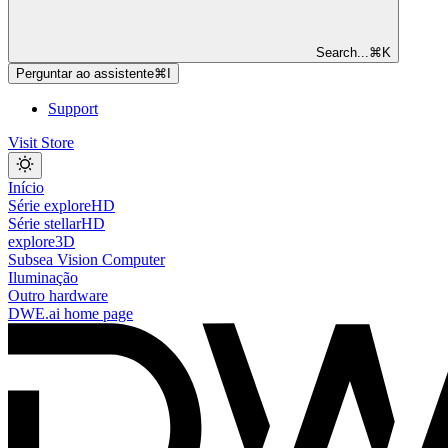
Search...
⌘
K
Perguntar ao assistente
⌘
I
Support
Visit Store
Início
Série exploreHD
Série stellarHD
explore3D
Subsea Vision Computer
Iluminação
Outro hardware
DWE.ai
home page