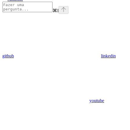
⌘
I
github
linkedin
youtube