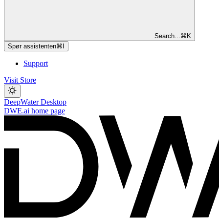
Search...
⌘
K
Spør assistenten
⌘
I
Support
Visit Store
DeepWater Desktop
DWE.ai
home page