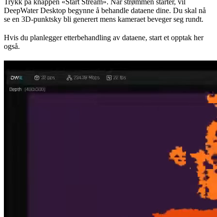
Trykk på knappen «Start Stream». Når strømmen starter, vil
DeepWater Desktop begynne å behandle dataene dine. Du skal nå
se en 3D-punktsky bli generert mens kameraet beveger seg rundt.
Hvis du planlegger etterbehandling av dataene, start et opptak her
også.