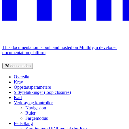
This documentation is built and hosted on Mintlify, a developer
documentation platform
På denne siden
Oversikt
Krav
Oppstartsparametere
Sløyfelukkinger (loop closures)
Kart
Verktøy og kontroller
Navigasjon
Ruler
Fargemodus
Feilsøking
Konfigurere UDP-mottaksbuffere