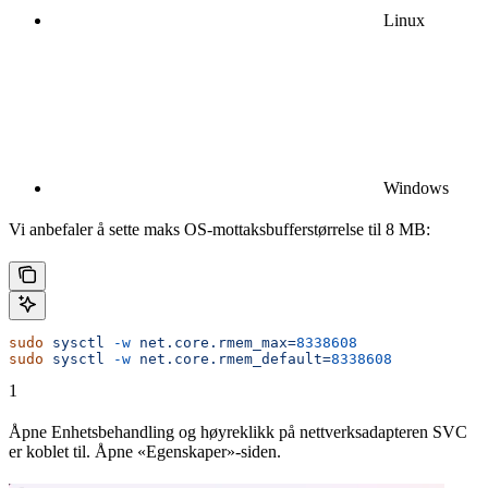
Linux
Windows
Vi anbefaler å sette maks OS-mottaksbufferstørrelse til 8 MB:
sudo
 sysctl
 -w
 net.core.rmem_max=
8338608
sudo
 sysctl
 -w
 net.core.rmem_default=
8338608
1
Åpne Enhetsbehandling og høyreklikk på nettverksadapteren SVC
er koblet til. Åpne «Egenskaper»-siden.