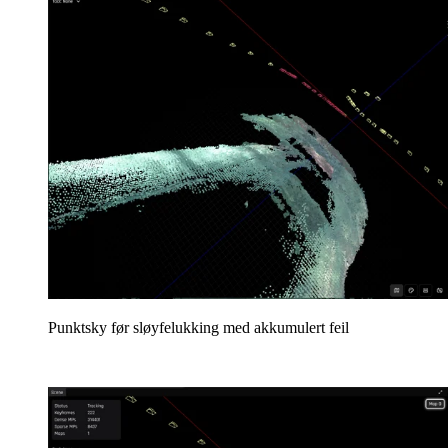
Punktsky før sløyfelukking med akkumulert feil