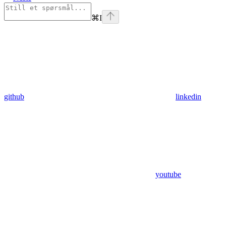
⌘
I
github
linkedin
youtube