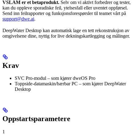
VSLAM er et betaprodukt.
Selv om vi aktivt forbedrer og tester,
kan du oppleve sporadiske feil, ytelsesfall eller uventet oppførsel.
Send inn feilrapporter og funksjonsforespørsler til teamet vårt på
support@dwe.ai
.
DeepWater Desktop kan automatisk lage en tett rekonstruksjon av
omgivelsene dine, nyttig for live dekningskartlegging og målinger.
Krav
SVC Pro-modul – som kjører dweOS Pro
Toppside-datamaskin/bærbar PC – som kjører DeepWater
Desktop
Oppstartsparametere
1