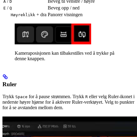
/
Beveg til venstre / høyre
A
D
/
Beveg opp / ned
E
Q
+ dra
Panorer visningen
Høyreklikk
Kameraposisjonen kan tilbakestilles ved å trykke på
denne knappen.
Ruler
Trykk
for å pause strømmen. Trykk
eller velg Ruler-ikonet i
Space
R
nederste høyre hjørne for å aktivere Ruler-verktøyet. Velg to punkter
for å se avstanden mellom dem.