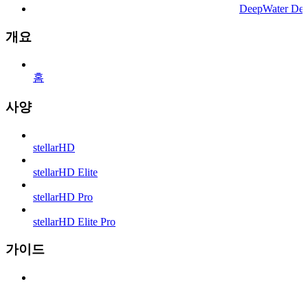
DeepWater Des
개요
홈
사양
stellarHD
stellarHD Elite
stellarHD Pro
stellarHD Elite Pro
가이드