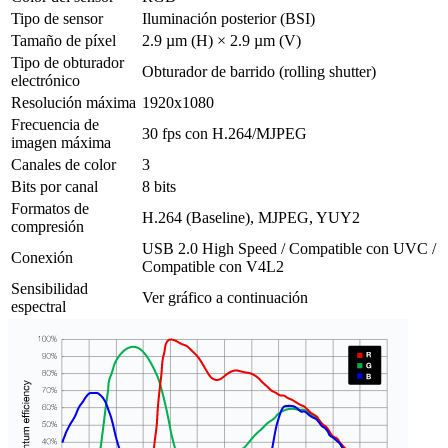
Tipo de sensor
Iluminación posterior (BSI)
Tamaño de píxel
2.9 µm (H) × 2.9 µm (V)
Tipo de obturador
Obturador de barrido (rolling shutter)
electrónico
Resolución máxima
1920x1080
Frecuencia de
30 fps con H.264/MJPEG
imagen máxima
Canales de color
3
Bits por canal
8 bits
Formatos de
H.264 (Baseline), MJPEG, YUY2
compresión
USB 2.0 High Speed / Compatible con UVC /
Conexión
Compatible con V4L2
Sensibilidad
Ver gráfico a continuación
espectral