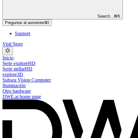
Search...
⌘
K
Preguntar al asistente
⌘
I
Support
Visit Store
Inicio
Serie exploreHD
Serie stellarHD
explore3D
Subsea Vision Computer
Iluminación
Otro hardware
DWE.ai
home page