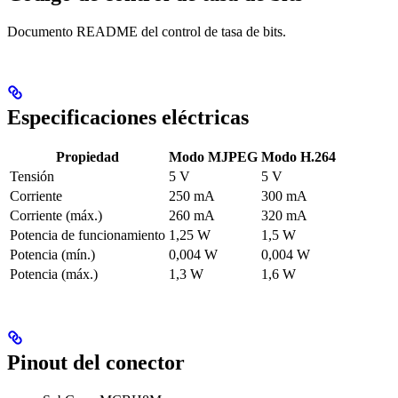
Documento README del control de tasa de bits.
Especificaciones eléctricas
Propiedad
Modo MJPEG
Modo H.264
Tensión
5 V
5 V
Corriente
250 mA
300 mA
Corriente (máx.)
260 mA
320 mA
Potencia de funcionamiento
1,25 W
1,5 W
Potencia (mín.)
0,004 W
0,004 W
Potencia (máx.)
1,3 W
1,6 W
Pinout del conector