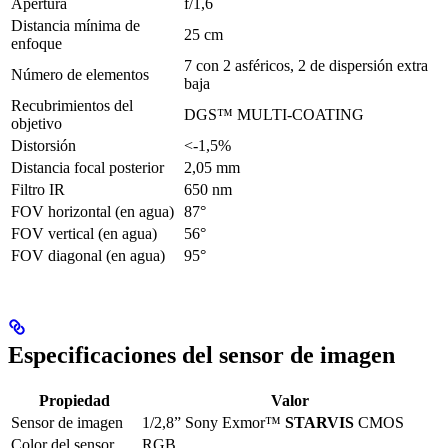
Apertura
f/1,6
Distancia mínima de
25 cm
enfoque
7 con 2 asféricos, 2 de dispersión extra
Número de elementos
baja
Recubrimientos del
DGS™ MULTI-COATING
objetivo
Distorsión
<-1,5%
Distancia focal posterior
2,05 mm
Filtro IR
650 nm
FOV horizontal (en agua)
87°
FOV vertical (en agua)
56°
FOV diagonal (en agua)
95°
Especificaciones del sensor de imagen
Propiedad
Valor
Sensor de imagen
1/2,8” Sony Exmor™
STARVIS
CMOS
Color del sensor
RGB