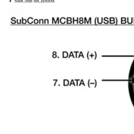
SubConn MCBH8M