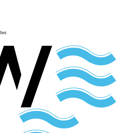
ther.