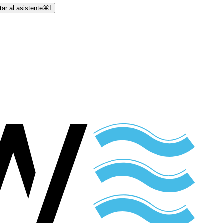
ar al asistente
⌘
I