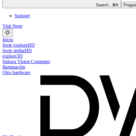
Search...
⌘
K
Pregunt
Support
Visit Store
Inicio
Serie exploreHD
Serie stellarHD
explore3D
Subsea Vision Computer
Iluminación
Otro hardware