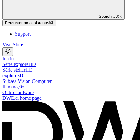
Search...
⌘
K
Perguntar ao assistente
⌘
I
Support
Visit Store
Início
Série exploreHD
Série stellarHD
explore3D
Subsea Vision Computer
Iluminação
Outro hardware
DWE.ai
home page