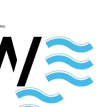
ther.