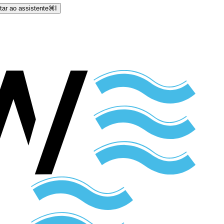
tar ao assistente
⌘
I