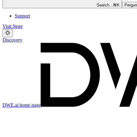
Search...
⌘
K
Pergun
Support
Visit Store
Discovery
DWE.ai
home page