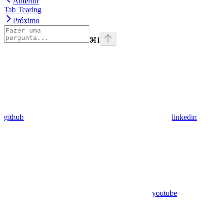
Anterior
Tab Tearing
Próximo
⌘
I
github
linkedin
youtube