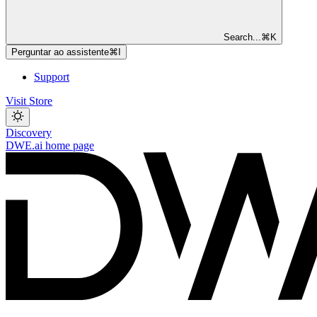
Search...
⌘
K
Perguntar ao assistente
⌘
I
Support
Visit Store
Discovery
DWE.ai
home page