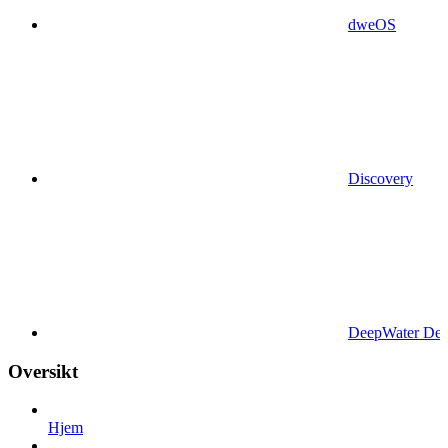
dweOS
Discovery
DeepWater Des
Oversikt
Hjem