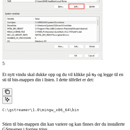
5
Et nytt vindu skal dukke opp og du vil klikke på
og legge til en
Ny
sti til bin-mappen din i listen. I dette tilfellet er det:
C:\gstreamer\1.0\mingw_x86_64\bin
Stien til bin-mappen din kan variere og kan finnes der du installerte
GStreamer i forrige trinn.