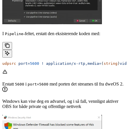
I
-feltet, erstatt den eksisterende koden med:
Pipeline
udpsrc
 port=
5600
 !
 application/x-rtp,media=
(
string
)
vide
Erstatt
i
med porten det streames til fra dweOS 2.
5600
port=5600
Windows kan vise deg en advarsel, og i så fall, vennligst aktiver
OBS for både private og offentlige nettverk