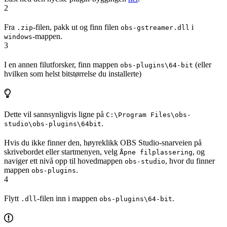
2
Fra
-filen, pakk ut og finn filen
i
.zip
obs-gstreamer.dll
-mappen.
windows
3
I en annen filutforsker, finn mappen
(eller
obs-plugins\64-bit
hvilken som helst bitstørrelse du installerte)
Dette vil sannsynligvis ligne på
C:\Program Files\obs-
.
studio\obs-plugins\64bit
Hvis du ikke finner den, høyreklikk OBS Studio-snarveien på
skrivebordet eller startmenyen, velg
, og
Åpne filplassering
naviger ett nivå opp til hovedmappen
, hvor du finner
obs-studio
mappen
.
obs-plugins
4
Flytt
-filen inn i mappen
.
.dll
obs-plugins\64-bit