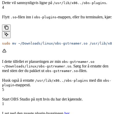
Dette vil sannsynligvis ligne på
.
/usr/lib/x86../obs-plugins
4
Flytt
-filen inn i
-mappen, eller fra terminalen, kjør:
.so
obs-plugins
sudo
 mv
 ~/Downloads/linux/obs-gstreamer.so
 /usr/lib/x86
I dette tilfellet er plasseringen av min
obs-gstreamer.so
. Sørg for å erstatte den
~/Downloads/linux/obs-gstreamer.so
med stien der du pakket ut
-filen.
obs-gstreamer.so
Husk også å erstatte
med din
/usr/lib/x86../obs-plugins
obs-
-mappesti.
plugin
5
Start OBS Studio på nytt hvis du har det kjørende.
1
Last ned den nyeste plugin-byggingen
her
.