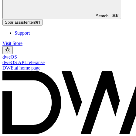
Search...
⌘
K
Spør assistenten
⌘
I
Support
Visit Store
dweOS
dweOS API-referanse
DWE.ai
home page