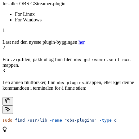
Installer OBS GStreamer-plugin
For Linux
For Windows
1
Last ned den nyeste plugin-byggingen
her
.
2
Fra
-filen, pakk ut og finn filen
i
-
.zip
obs-gstreamer.so
linux
mappen.
3
I en annen filutforsker, finn
-mappen, eller kjør denne
obs-plugins
kommandoen i terminalen for å finne stien:
sudo
 find
 /usr/lib
 -name
 "obs-plugins"
 -type
 d