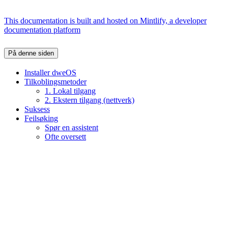
This documentation is built and hosted on Mintlify, a developer
documentation platform
På denne siden
Installer dweOS
Tilkoblingsmetoder
1. Lokal tilgang
2. Ekstern tilgang (nettverk)
Suksess
Feilsøking
Spør en assistent
Ofte oversett
Assistant
Responses
are
generated