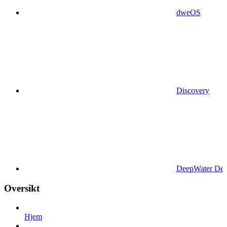
dweOS
Discovery
DeepWater Des
Oversikt
Hjem