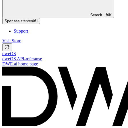
Search...
⌘
K
Spør assistenten
⌘
I
Support
Visit Store
dweOS
dweOS API-referanse
DWE.ai
home page