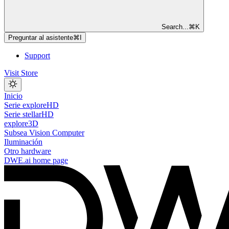
Search...
⌘
K
Preguntar al asistente
⌘
I
Support
Visit Store
Inicio
Serie exploreHD
Serie stellarHD
explore3D
Subsea Vision Computer
Iluminación
Otro hardware
DWE.ai
home page