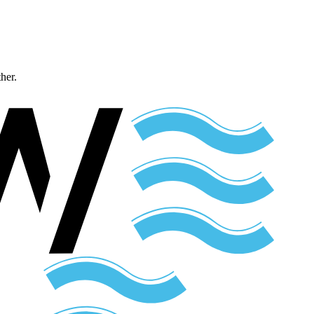
ther.