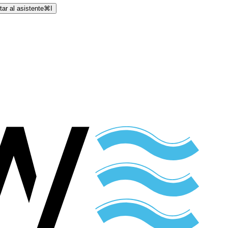
ar al asistente
⌘
I