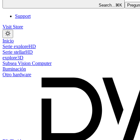
Search...
⌘
K
Pregunt
Support
Visit Store
Inicio
Serie exploreHD
Serie stellarHD
explore3D
Subsea Vision Computer
Iluminación
Otro hardware