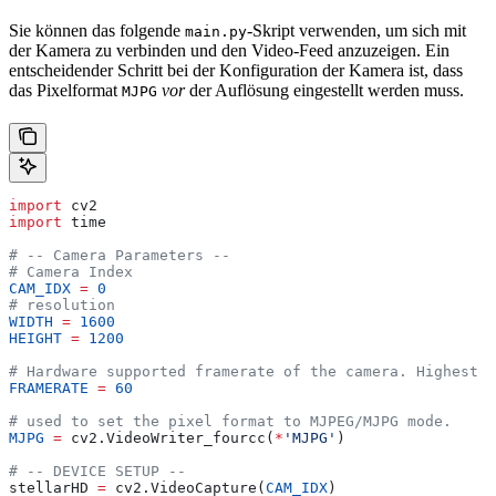
Sie können das folgende
-Skript verwenden, um sich mit
main.py
der Kamera zu verbinden und den Video-Feed anzuzeigen. Ein
entscheidender Schritt bei der Konfiguration der Kamera ist, dass
das Pixelformat
vor
der Auflösung eingestellt werden muss.
MJPG
import
 cv2
import
 time
# -- Camera Parameters --
# Camera Index
CAM_IDX
 =
 0
# resolution
WIDTH
 =
 1600
HEIGHT
 =
 1200
# Hardware supported framerate of the camera. Highest f
FRAMERATE
 =
 60
# used to set the pixel format to MJPEG/MJPG mode.
MJPG
 =
 cv2.VideoWriter_fourcc(
*
'MJPG'
)
# -- DEVICE SETUP --
stellarHD 
=
 cv2.VideoCapture(
CAM_IDX
)