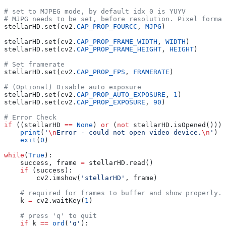
# set to MJPEG mode, by default idx 0 is YUYV
# MJPG needs to be set, before resolution. Pixel format
stellarHD.set(cv2.
CAP_PROP_FOURCC
, 
MJPG
)
stellarHD.set(cv2.
CAP_PROP_FRAME_WIDTH
, 
WIDTH
)
stellarHD.set(cv2.
CAP_PROP_FRAME_HEIGHT
, 
HEIGHT
)
# Set framerate
stellarHD.set(cv2.
CAP_PROP_FPS
, 
FRAMERATE
)
# (Optional) Disable auto exposure
stellarHD.set(cv2.
CAP_PROP_AUTO_EXPOSURE
, 
1
)
stellarHD.set(cv2.
CAP_PROP_EXPOSURE
, 
90
)
# Error Check
if
 ((stellarHD 
==
 None
) 
or
 (
not
 stellarHD.isOpened())):
    print
(
'
\n
Error - could not open video device.
\n
'
)
    exit
(
0
)
while
(
True
):
    success, frame 
=
 stellarHD.read()
    if
 (success):
        cv2.imshow(
'stellarHD'
, frame)
    # required for frames to buffer and show properly.
    k 
=
 cv2.waitKey(
1
)
    # press 'q' to quit
    if
 k 
==
 ord
(
'q'
):