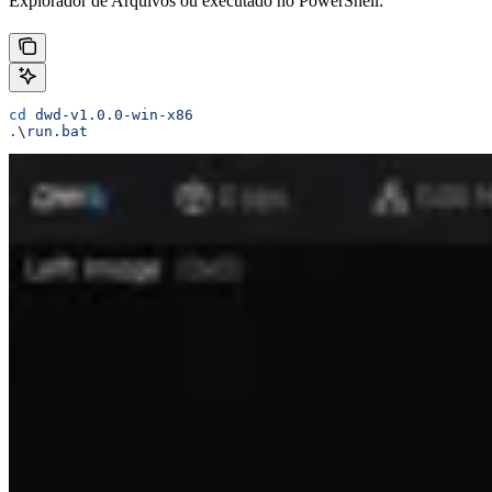
Explorador de Arquivos ou executado no PowerShell:
cd
 dwd-v1.0.0-win-x86
.
\
run.bat