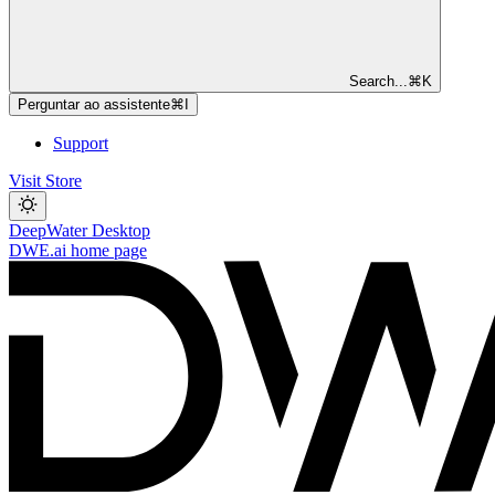
Search...
⌘
K
Perguntar ao assistente
⌘
I
Support
Visit Store
DeepWater Desktop
DWE.ai
home page