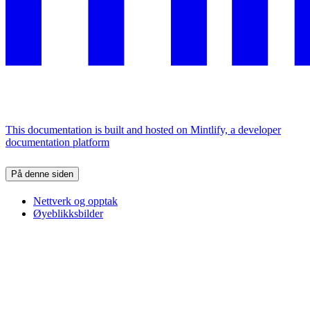
This documentation is built and hosted on Mintlify, a developer
documentation platform
På denne siden
Nettverk og opptak
Øyeblikksbilder
Assistant
Responses