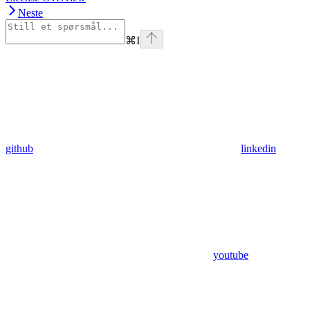
Neste
⌘
I
github
linkedin
youtube