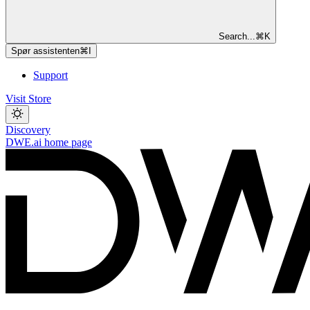
Search...
⌘
K
Spør assistenten
⌘
I
Support
Visit Store
Discovery
DWE.ai
home page