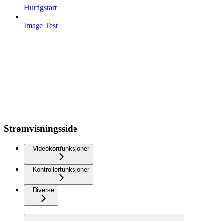
Hurtigstart
Image Test
Strømvisningsside
Videokortfunksjoner
Kontrollerfunksjoner
Diverse