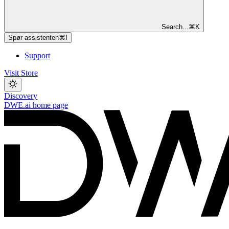
Search...
⌘
K
Spør assistenten
⌘
I
Support
Visit Store
Discovery
DWE.ai
home page