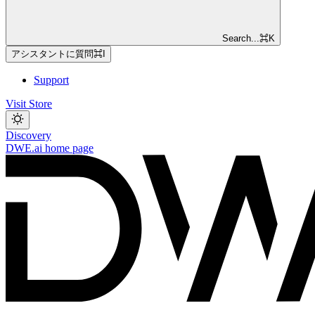
Search...
⌘
K
アシスタントに質問
⌘
I
Support
Visit Store
Discovery
DWE.ai
home page