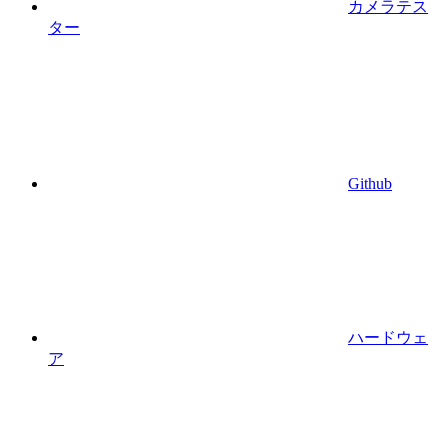
カメラテス
ター
Github
ハードウェ
ア