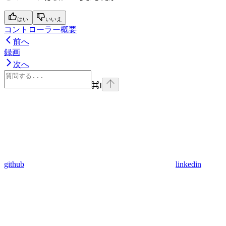
はい
いいえ
コントローラー概要
前へ
録画
次へ
⌘
I
github
linkedin