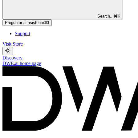
Search...
⌘
K
Preguntar al asistente
⌘
I
Support
Visit Store
Discovery
DWE.ai
home page