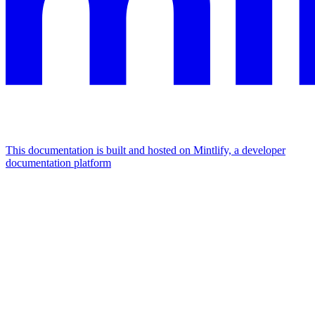
This documentation is built and hosted on Mintlify, a developer
documentation platform
Assistant
Responses
are
generated
using
AI
and