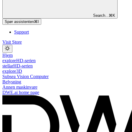
Search...
⌘
K
Spør assistenten
⌘
I
Support
Visit Store
Hjem
exploreHD-serien
stellarHD-serien
explore3D
Subsea Vision Computer
Belysning
Annen maskinvare
DWE.ai
home page