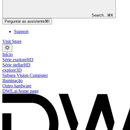
Search...
⌘
K
Perguntar ao assistente
⌘
I
Support
Visit Store
Início
Série exploreHD
Série stellarHD
explore3D
Subsea Vision Computer
Iluminação
Outro hardware
DWE.ai
home page