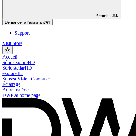
Search...
⌘
K
Demander à l'assistant
⌘
I
Support
Visit Store
Accueil
Série exploreHD
Série stellarHD
explore3D
Subsea Vision Computer
Éclairage
Autre matériel
DWE.ai
home page