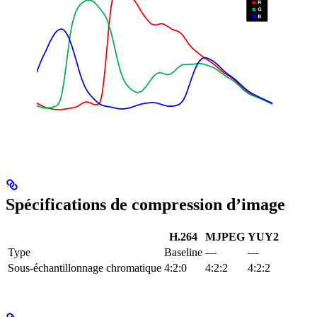
Spécifications de compression d’image
H.264
MJPEG
YUY2
Type
Baseline
—
—
Sous-échantillonnage chromatique
4:2:0
4:2:2
4:2:2