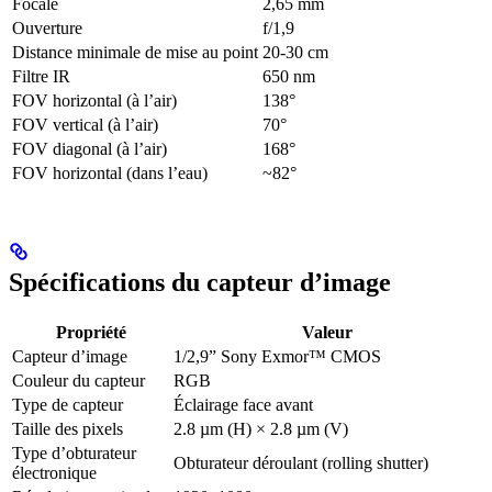
Focale
2,65 mm
Ouverture
f/1,9
Distance minimale de mise au point
20-30 cm
Filtre IR
650 nm
FOV horizontal (à l’air)
138°
FOV vertical (à l’air)
70°
FOV diagonal (à l’air)
168°
FOV horizontal (dans l’eau)
~82°
Spécifications du capteur d’image
Propriété
Valeur
Capteur d’image
1/2,9” Sony Exmor™ CMOS
Couleur du capteur
RGB
Type de capteur
Éclairage face avant
Taille des pixels
2.8 µm (H) × 2.8 µm (V)
Type d’obturateur
Obturateur déroulant (rolling shutter)
électronique