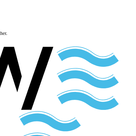
ther.