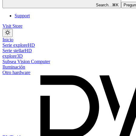
Search...
⌘
K
Pregunt
Support
Visit Store
Inicio
Serie exploreHD
Serie stellarHD
explore3D
Subsea Vision Computer
Iluminación
Otro hardware