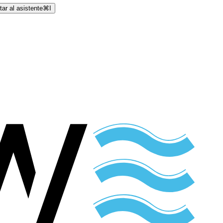
ar al asistente
⌘
I