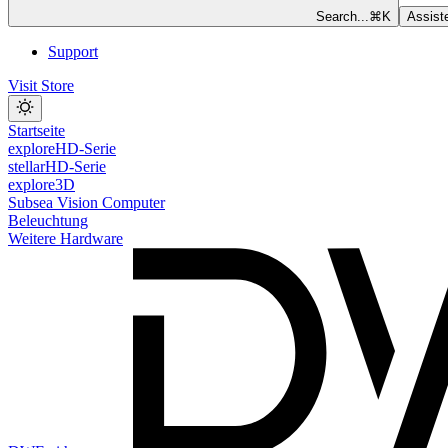
Search...
⌘
K
Assist
Support
Visit Store
Startseite
exploreHD-Serie
stellarHD-Serie
explore3D
Subsea Vision Computer
Beleuchtung
Weitere Hardware