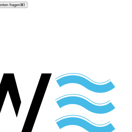
enten fragen
⌘
I