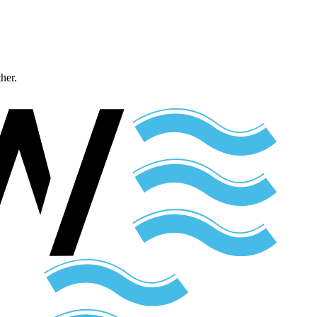
ther.